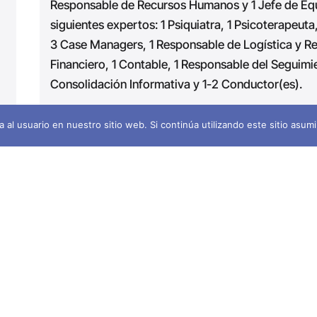
Responsable de Recursos Humanos y 1 Jefe de Equ
siguientes expertos: 1 Psiquiatra, 1 Psicoterapeut
3 Case Managers, 1 Responsable de Logística y 
Financiero, 1 Contable, 1 Responsable del Seguimi
Consolidación Informativa y 1-2 Conductor(es).
Las principales
actividades
de Fundación Promoción
 al usuario en nuestro sitio web. Si continúa utilizando este sitio asu
Proporcionar servicios de MHPSS a través de l
Estableciendo un Plan de Desarrollo de Capacid
de Derivaciones (30% de los beneficiarios), un
y severos de Salud Mental (70% de los beneficia
a través del Equipo de Divulgación (
outreach
).
Comunitario de Salud Mental de Promoción Soci
distribución gratuita.
Formación para el personal de primera línea (
fro
de un día en Gestión de Crisis en Salud Mental (
para 210
Frontliners
, Trabajadores Sociales y
Ca