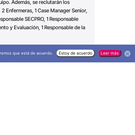
ipo. Además, se reclutarán los
a, 2 Enfermeras, 1 Case Manager Senior,
Responsable SECPRO, 1 Responsable
ento y Evaluación, 1 Responsable de la
 Social son las siguientes:
miremos que está de acuerdo.
Estoy de acuerdo
Leer más
os equipos de
Case Managers
:
ades (
capacity building
), un Programa
 Programa Asistencial para casos medios
rios), tanto en el Centro de Zahlé como
 IMC proporcionará al Equipo
al medicación psicotrópica para su
ntline
): Impartición de 12 formaciones
Identificación, atención y derivación)
se Managers
; 12 formaciones en