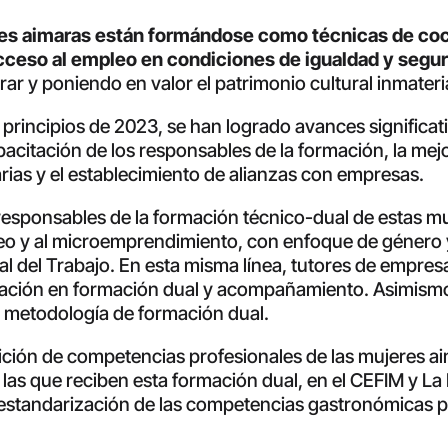
eres aimaras están formándose como técnicas de coci
acceso al empleo en condiciones de igualdad y segu
ar y poniendo en valor el patrimonio cultural inmateria
rincipios de 2023, se han logrado avances significativ
capacitación de los responsables de la formación, la m
arias y el establecimiento de alianzas con empresas.
responsables de la formación técnico-dual de estas mu
pleo y al microemprendimiento, con enfoque de género
al del Trabajo. En esta misma línea, tutores de empre
tación en formación dual y acompañamiento. Asimismo
a metodología de formación dual.
sición de competencias profesionales de las mujeres a
 las que reciben esta formación dual, en el CEFIM y La
y estandarización de las competencias gastronómicas p