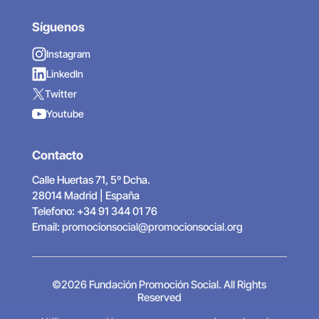
Síguenos
Instagram
LinkedIn
Twitter
Youtube
Contacto
Calle Huertas 71, 5º Dcha.
28014 Madrid | España
Telefono: +34 91 344 01 76
Email:
promocionsocial@promocionsocial.org
©2026 Fundación Promoción Social. All Rights
Reserved
Aviso Legal
|
Política de Privacidad
|
Política de