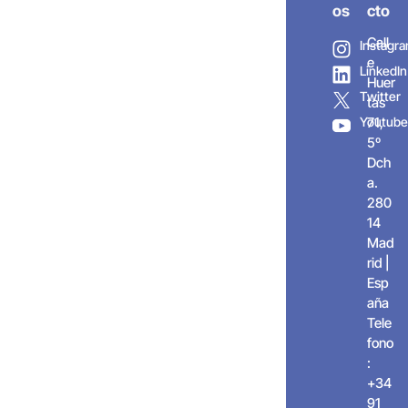
os
cto
Call
Instagr
e
LinkedIn
Huer
Twitter
tas
Youtube
71,
5º
Dch
a.
280
14
Mad
rid |
Esp
aña
Tele
fono
:
+34
91