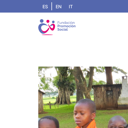
ES
EN
IT