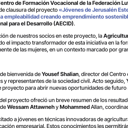
entro de Formación Vocacional de la Federación L
 de clausura del proyecto
«Jóvenes de Jerusalén Est
a la empleabilidad creando emprendimiento sostenib
al para el Desarrollo (AECID)
.
ción de nuestros socios en este proyecto, la
Agricultu
ado el impacto transformador de esta iniciativa en la 
mente de las mujeres, en un contexto marcado por gra
 de bienvenida de
Yousef Shalian
, director del Centr
s y representantes de la sociedad civil. Acto seguido,
e proyecto para abrir nuevas oportunidades de futuro a
del proyecto ofreció un breve resumen de los resulta
 de
Wessam Attawneh
y
Mohammed
Allan, coordina
itado a jóvenes en técnicas innovadoras de agricultur
cación empresarial. Estos conocimientos les permitirán