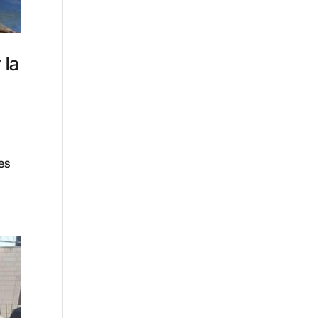
 la
es