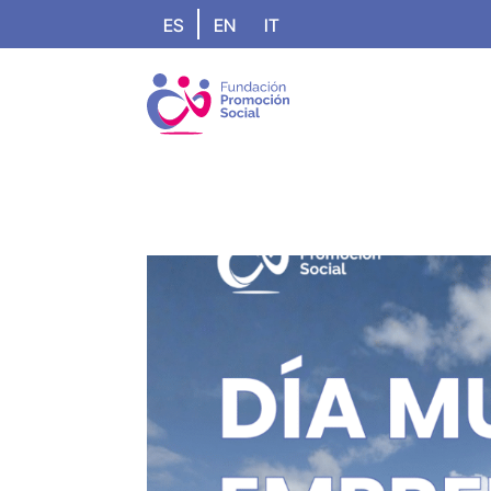
ES
EN
IT