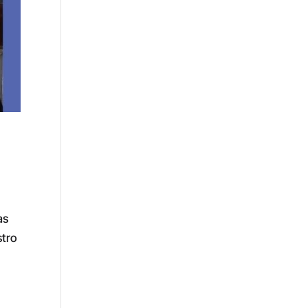
o
as
stro